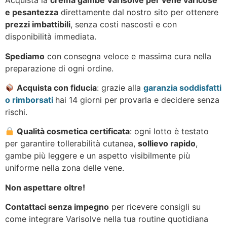
Acquista la
crema gambe Varisolve per vene varicose
e pesantezza
direttamente dal nostro sito per ottenere
prezzi imbattibili
, senza costi nascosti e con
disponibilità immediata.
Spediamo
con consegna veloce e massima cura nella
preparazione di ogni ordine.
Acquista con fiducia
: grazie alla
garanzia soddisfatti
o rimborsati
hai 14 giorni per provarla e decidere senza
rischi.
Qualità cosmetica certificata
: ogni lotto è testato
per garantire tollerabilità cutanea,
sollievo rapido
,
gambe più leggere e un aspetto visibilmente più
uniforme nella zona delle vene.
Non aspettare oltre!
Contattaci senza impegno
per ricevere consigli su
come integrare Varisolve nella tua routine quotidiana