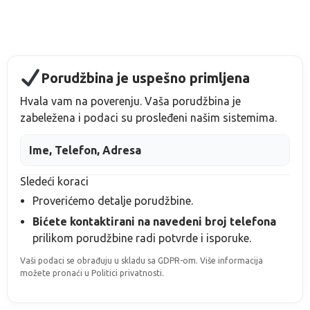
Porudžbina je uspešno primljena
Hvala vam na poverenju. Vaša porudžbina je
zabeležena i podaci su prosleđeni našim sistemima.
Ime, Telefon, Adresa
Sledeći koraci
Proverićemo detalje porudžbine.
Bićete kontaktirani na navedeni broj telefona
prilikom porudžbine
radi potvrde i isporuke.
Vaši podaci se obrađuju u skladu sa GDPR-om. Više informacija
možete pronaći u Politici privatnosti.