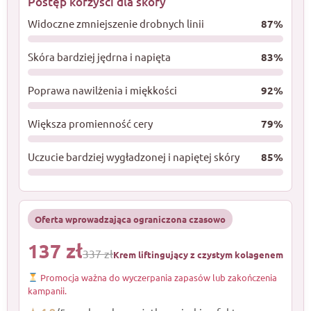
Postęp korzyści dla skóry
Widoczne zmniejszenie drobnych linii
87%
Skóra bardziej jędrna i napięta
83%
Poprawa nawilżenia i miękkości
92%
Większa promienność cery
79%
Uczucie bardziej wygładzonej i napiętej skóry
85%
Oferta wprowadzająca ograniczona czasowo
137 zł
337 zł
Krem liftingujący z czystym kolagenem
Promocja ważna do wyczerpania zapasów lub zakończenia
kampanii.