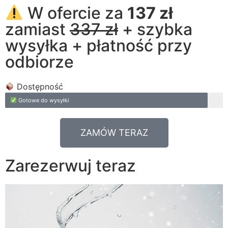
W ofercie za
137 zł
zamiast
337 zł
+ szybka
wysyłka + płatność przy
odbiorze
Dostępność
Gotowe do wysyłki
ZAMÓW TERAZ
Zarezerwuj teraz