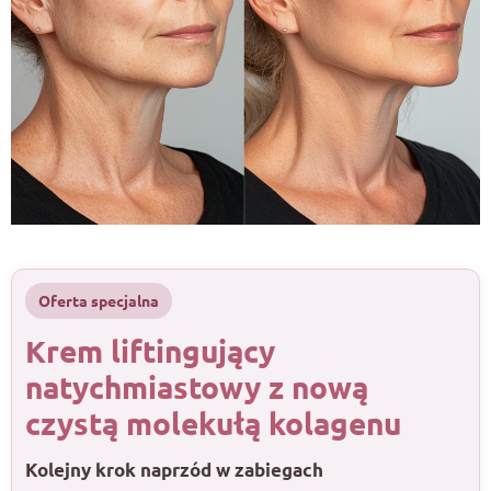
Oferta specjalna
Krem liftingujący
natychmiastowy z nową
czystą molekułą kolagenu
Kolejny krok naprzód w zabiegach