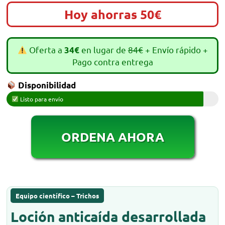
Hoy ahorras 50€
Oferta a
en lugar de
84€
+ Envío rápido +
34€
Pago contra entrega
Disponibilidad
Listo para envío
ORDENA AHORA
Equipo científico – Trichos
Loción anticaída desarrollada