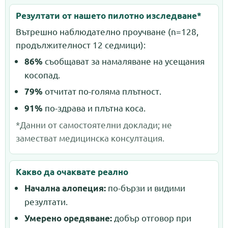
Резултати от нашето пилотно изследване*
Вътрешно наблюдателно проучване (n=128,
продължителност 12 седмици):
съобщават за намаляване на усещания
86%
косопад.
отчитат по-голяма плътност.
79%
по-здрава и плътна коса.
91%
*Данни от самостоятелни доклади; не
заместват медицинска консултация.
Какво да очаквате реално
по-бързи и видими
Начална алопеция:
резултати.
добър отговор при
Умерено оредяване: