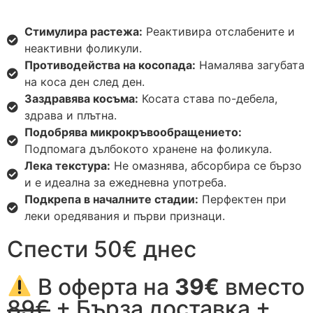
Стимулира растежа:
Реактивира отслабените и
неактивни фоликули.
Противодейства на косопада:
Намалява загубата
на коса ден след ден.
Заздравява косъма:
Косата става по-дебела,
здрава и плътна.
Подобрява микрокръвообращението:
Подпомага дълбокото хранене на фоликула.
Лека текстура:
Не омазнява, абсорбира се бързо
и е идеална за ежедневна употреба.
Подкрепа в началните стадии:
Перфектен при
леки оредявания и първи признаци.
Спести 50€ днес
В оферта на
39€
вместо
89€
+ Бърза доставка +