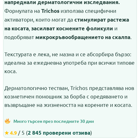
напреднали дерматологични изследвания.
Формулата на
използва специфични
Trichos
активатори, които могат да
стимулират растежа
,
и
на косата
засилват космените фоликули
подобряват
.
микрокръвообращението на скалпа
Текстурата е лека, не мазна и се абсорбира бързо:
идеална за ежедневна употреба при всички типове
коса.
Дерматологично тестван, Trichos представлява нов
козметичен помощник за борба с оредяването и
възвръщане на жизнеността на корените и косата.
Много търсен през последните 30 дни
/ 5 (
)
★ 4.9
2 845 проверени отзива