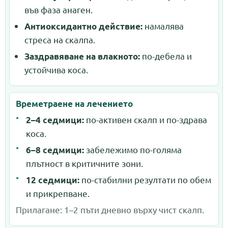
във фаза анаген.
намалява
Антиоксидантно действие:
стреса на скалпа.
по-дебела и
Заздравяване на влакното:
устойчива коса.
Времетраене на лечението
по-активен скалп и по-здрава
2–4 седмици:
коса.
забележимо по-голяма
6–8 седмици:
плътност в критичните зони.
по-стабилни резултати по обем
12 седмици:
и прикрепване.
Прилагане: 1–2 пъти дневно върху чист скалп.