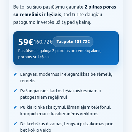
Be to, su šiuo pasiūlymu gaunate
2 pilnas poras
su rėmeliais ir lęšiais
, tad turite daugiau
patogumo ir vertės už tą pačią kainą.
59€
160.72€
Taupote 101.72€
Pasiūlymas galioja 2 pilnoms be rėmelių akinių
poroms su lęšiais.
Lengvas, modernus ir elegantiškas be rėmelių
rėmelis
Pažangiausios kartos lęšiai aiškesniam ir
patogesniam regėjimui
Puikiai tinka skaitymui, išmaniajam telefonui,
kompiuteriui ir kasdieninėms veikloms
Diskretiškas dizainas, lengvai pritaikomas prie
bet kokio veido