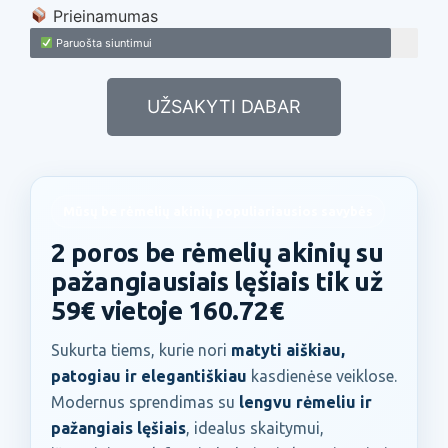
Prieinamumas
Paruošta siuntimui
UŽSAKYTI DABAR
Mūsų be rėmelių akinių populiariausios savybės
2 poros be rėmelių akinių su
pažangiausiais lęšiais tik už
59€ vietoje 160.72€
Sukurta tiems, kurie nori
matyti aiškiau,
patogiau ir elegantiškiau
kasdienėse veiklose.
Modernus sprendimas su
lengvu rėmeliu ir
pažangiais lęšiais
, idealus skaitymui,