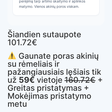
perėjimą tarp artimo skaitymo ir aplinkos
matymo. Vienos akinių poros viskam.
Šiandien sutaupote
101.72€
Gaunate poras akinių
su rėmeliais ir
pažangiausiais lęšiais tik
už
59€
vietoje
160.72€
+
Greitas pristatymas +
Mokėjimas pristatymo
metu