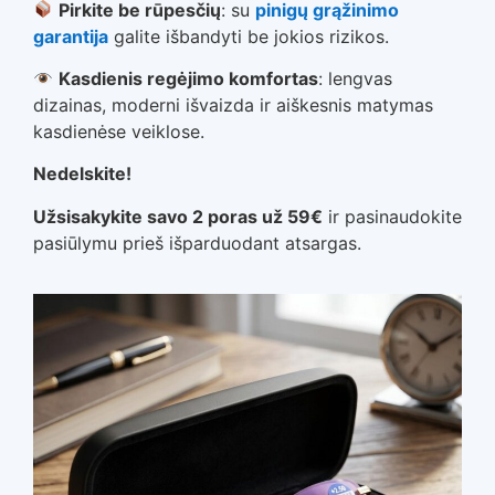
Pirkite be rūpesčių
: su
pinigų grąžinimo
garantija
galite išbandyti be jokios rizikos.
Kasdienis regėjimo komfortas
: lengvas
dizainas, moderni išvaizda ir aiškesnis matymas
kasdienėse veiklose.
Nedelskite!
Užsisakykite savo 2 poras už 59€
ir pasinaudokite
pasiūlymu prieš išparduodant atsargas.