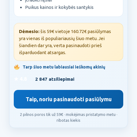
Puikus kainos ir kokybės santykis
Dėmesio:
šis 59€ vietoje 160.72€ pasiūlymas
yra vienas iš populiariausių šiuo metu. Jei
šiandien dar yra, verta pasinaudoti prieš
išparduodant atsargas.
Tarp šiuo metu labiausiai ieškomų akinių
★ 4.8
/ 5 (
2 847 atsiliepimai
)
Taip, noriu pasinaudoti pasiūlymu
2 pilnos poros tik už 59€ · mokėjimas pristatymo metu ·
ribotas kiekis