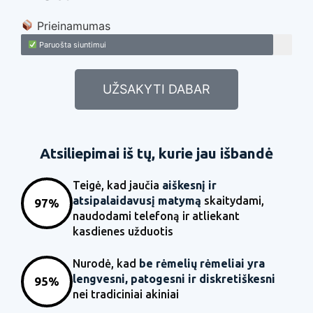
Prieinamumas
Paruošta siuntimui
UŽSAKYTI DABAR
Atsiliepimai iš tų, kurie jau išbandė
Teigė, kad jaučia
aiškesnį ir
atsipalaidavusį matymą
skaitydami,
97%
naudodami telefoną ir atliekant
kasdienes užduotis
Nurodė, kad
be rėmelių rėmeliai yra
lengvesni, patogesni ir diskretiškesni
95%
nei tradiciniai akiniai