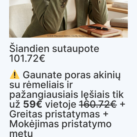
Šiandien sutaupote
101.72€
Gaunate poras akinių
su rėmeliais ir
pažangiausiais lęšiais tik
už
59€
vietoje
160.72€
+
Greitas pristatymas +
Mokėjimas pristatymo
metu