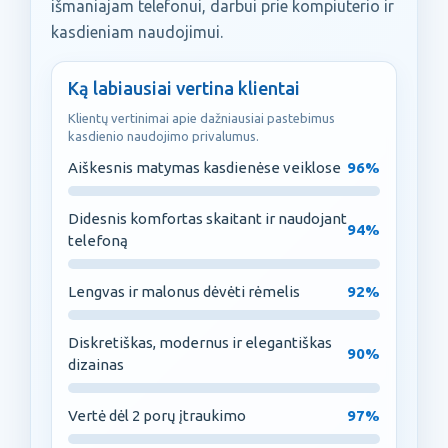
išmaniajam telefonui, darbui prie kompiuterio ir
kasdieniam naudojimui.
Ką labiausiai vertina klientai
Klientų vertinimai apie dažniausiai pastebimus
kasdienio naudojimo privalumus.
Aiškesnis matymas kasdienėse veiklose
96%
Didesnis komfortas skaitant ir naudojant
94%
telefoną
Lengvas ir malonus dėvėti rėmelis
92%
Diskretiškas, modernus ir elegantiškas
90%
dizainas
Vertė dėl 2 porų įtraukimo
97%