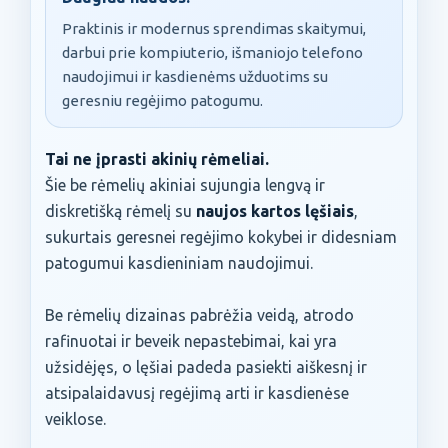
Praktinis ir modernus sprendimas skaitymui,
darbui prie kompiuterio, išmaniojo telefono
naudojimui ir kasdienėms užduotims su
geresniu regėjimo patogumu.
Tai ne įprasti akinių rėmeliai.
Šie be rėmelių akiniai sujungia lengvą ir
diskretišką rėmelį su
naujos kartos lęšiais
,
sukurtais geresnei regėjimo kokybei ir didesniam
patogumui kasdieniniam naudojimui.
Be rėmelių dizainas pabrėžia veidą, atrodo
rafinuotai ir beveik nepastebimai, kai yra
užsidėjęs, o lęšiai padeda pasiekti aiškesnį ir
atsipalaidavusį regėjimą arti ir kasdienėse
veiklose.