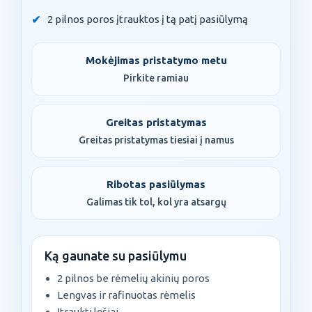
2 pilnos poros įtrauktos į tą patį pasiūlymą
Mokėjimas pristatymo metu
Pirkite ramiau
Greitas pristatymas
Greitas pristatymas tiesiai į namus
Ribotas pasiūlymas
Galimas tik tol, kol yra atsargų
Ką gaunate su pasiūlymu
2 pilnos be rėmelių akinių poros
Lengvas ir rafinuotas rėmelis
Įtraukti lęšiai