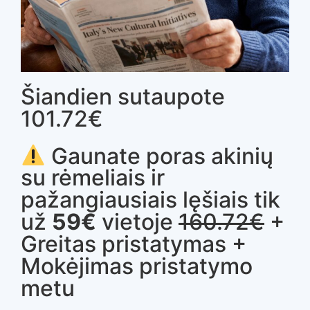
Šiandien sutaupote
101.72€
Gaunate poras akinių
su rėmeliais ir
pažangiausiais lęšiais tik
už
59€
vietoje
160.72€
+
Greitas pristatymas +
Mokėjimas pristatymo
metu