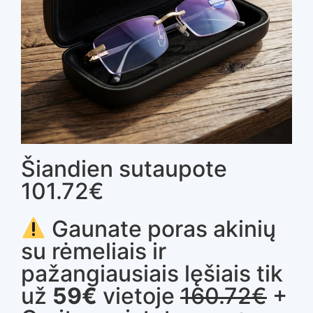
Šiandien sutaupote
101.72€
Gaunate poras akinių
su rėmeliais ir
pažangiausiais lęšiais tik
už
59€
vietoje
160.72€
+