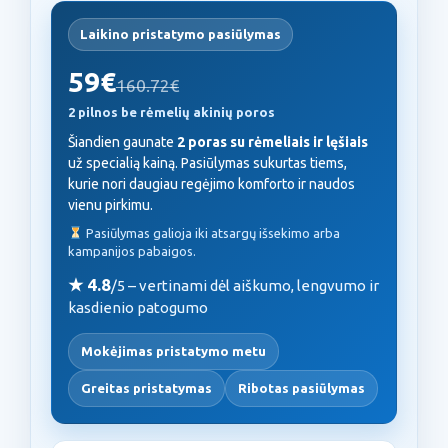
Laikino pristatymo pasiūlymas
59€
160.72€
2 pilnos be rėmelių akinių poros
Šiandien gaunate
2 poras su rėmeliais ir lęšiais
už specialią kainą. Pasiūlymas sukurtas tiems,
kurie nori daugiau regėjimo komforto ir naudos
vienu pirkimu.
Pasiūlymas galioja iki atsargų išsekimo arba
kampanijos pabaigos.
★ 4.8
/5 – vertinami dėl aiškumo, lengvumo ir
kasdienio patogumo
Mokėjimas pristatymo metu
Greitas pristatymas
Ribotas pasiūlymas