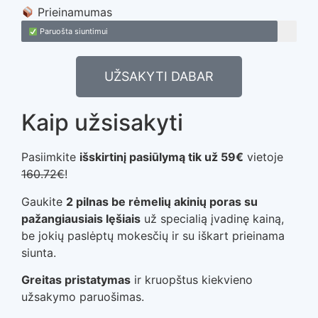
Prieinamumas
Paruošta siuntimui
UŽSAKYTI DABAR
Kaip užsisakyti
Pasiimkite
išskirtinį pasiūlymą tik už 59€
vietoje
160.72€
!
Gaukite
2 pilnas be rėmelių akinių poras su
pažangiausiais lęšiais
už specialią įvadinę kainą,
be jokių paslėptų mokesčių ir su iškart prieinama
siunta.
Greitas pristatymas
ir kruopštus kiekvieno
užsakymo paruošimas.