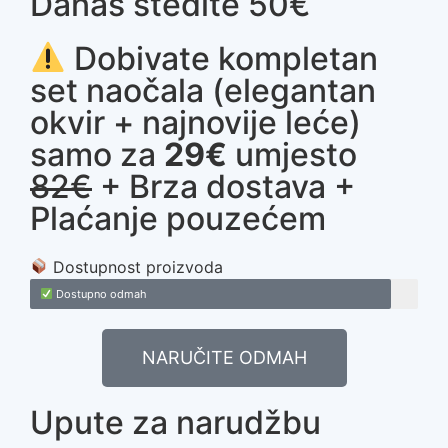
Danas štedite 50€
Dobivate kompletan
set naočala (elegantan
okvir + najnovije leće)
samo za
29€
umjesto
82€
+ Brza dostava +
Plaćanje pouzećem
Dostupnost proizvoda
Dostupno odmah
NARUČITE ODMAH
Upute za narudžbu