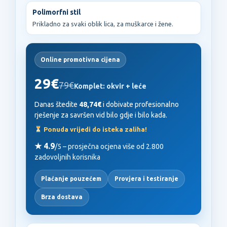
Polimorfni stil
Prikladno za svaki oblik lica, za muškarce i žene.
Online promotivna cijena
29€
79€
Komplet: okvir + leće
Danas štedite
48,74€
i dobivate profesionalno
rješenje za savršen vid bilo gdje i bilo kada.
Ponuda vrijedi do isteka zaliha!
★ 4.9
/5 – prosječna ocjena više od 2.800
zadovoljnih korisnika
Plaćanje pouzećem
Provjera i testiranje
Brza dostava