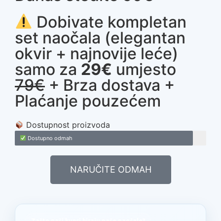
Dobivate kompletan
set naočala (elegantan
okvir + najnovije leće)
samo za
29€
umjesto
79€
+ Brza dostava +
Plaćanje pouzećem
Dostupnost proizvoda
Dostupno odmah
NARUČITE ODMAH
Zašto naši kupci biraju naše naočale?