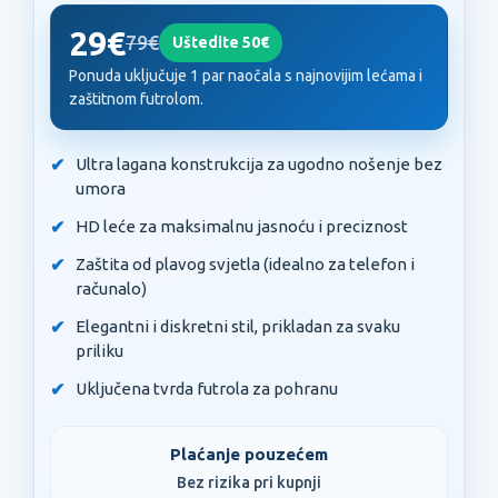
29€
79€
Uštedite 50€
Ponuda uključuje 1 par naočala s najnovijim lećama i
zaštitnom futrolom.
Ultra lagana konstrukcija za ugodno nošenje bez
umora
HD leće za maksimalnu jasnoću i preciznost
Zaštita od plavog svjetla (idealno za telefon i
računalo)
Elegantni i diskretni stil, prikladan za svaku
priliku
Uključena tvrda futrola za pohranu
Plaćanje pouzećem
Bez rizika pri kupnji