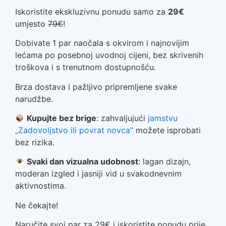
Iskoristite ekskluzivnu ponudu samo za
29€
umjesto
79€
!
Dobivate 1 par naočala s okvirom i najnovijim
lećama po posebnoj uvodnoj cijeni, bez skrivenih
troškova i s trenutnom dostupnošću.
Brza dostava i pažljivo pripremljene svake
narudžbe.
Kupujte bez brige
: zahvaljujući
jamstvu
„Zadovoljstvo ili povrat novca”
možete isprobati
bez rizika.
Svaki dan vizualna udobnost
: lagan dizajn,
moderan izgled i jasniji vid u svakodnevnim
aktivnostima.
Ne čekajte!
Naručite svoj par za 29€ i iskoristite ponudu prije