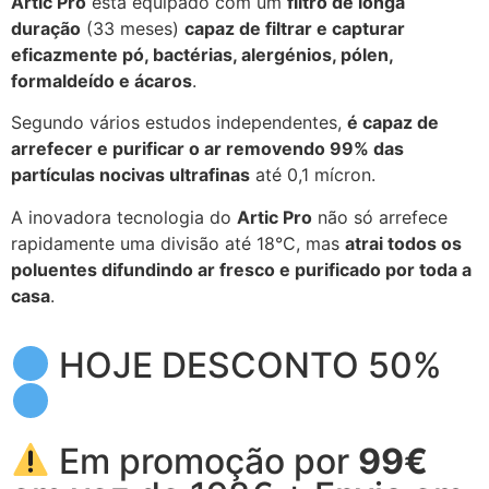
Artic Pro
está equipado com um
filtro de longa
duração
(33 meses)
capaz de filtrar e capturar
eficazmente pó, bactérias, alergénios, pólen,
formaldeído e ácaros
.
Segundo vários estudos independentes,
é capaz de
arrefecer e purificar o ar removendo 99% das
partículas nocivas ultrafinas
até 0,1 mícron.
A inovadora tecnologia do
Artic Pro
não só arrefece
rapidamente uma divisão até 18°C, mas
atrai todos os
poluentes difundindo ar fresco e purificado por toda a
casa
.
HOJE DESCONTO 50%
Em promoção por
99€