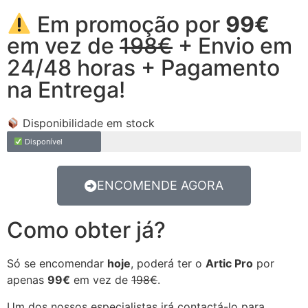
Em promoção por
99€
em vez de
198€
+ Envio em
24/48 horas + Pagamento
na Entrega!
Disponibilidade em stock
Disponível
ENCOMENDE AGORA
Como obter já?
Só se encomendar
hoje
, poderá ter o
Artic Pro
por
apenas
99€
em vez de
198€
.
Um dos nossos especialistas irá contactá-lo para