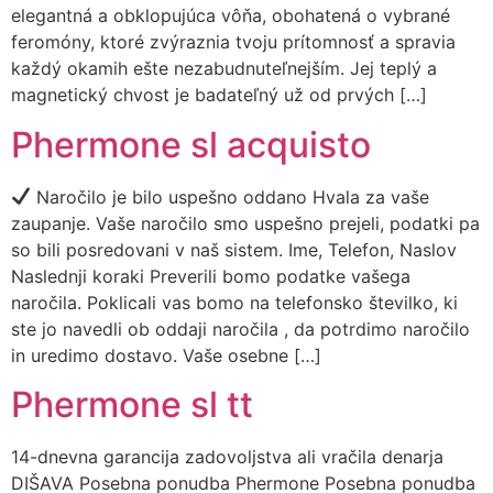
elegantná a obklopujúca vôňa, obohatená o vybrané
feromóny, ktoré zvýraznia tvoju prítomnosť a spravia
každý okamih ešte nezabudnuteľnejším. Jej teplý a
magnetický chvost je badateľný už od prvých […]
Phermone sl acquisto
Naročilo je bilo uspešno oddano Hvala za vaše
zaupanje. Vaše naročilo smo uspešno prejeli, podatki pa
so bili posredovani v naš sistem. Ime, Telefon, Naslov
Naslednji koraki Preverili bomo podatke vašega
naročila. Poklicali vas bomo na telefonsko številko, ki
ste jo navedli ob oddaji naročila , da potrdimo naročilo
in uredimo dostavo. Vaše osebne […]
Phermone sl tt
14-dnevna garancija zadovoljstva ali vračila denarja
DIŠAVA Posebna ponudba Phermone Posebna ponudba