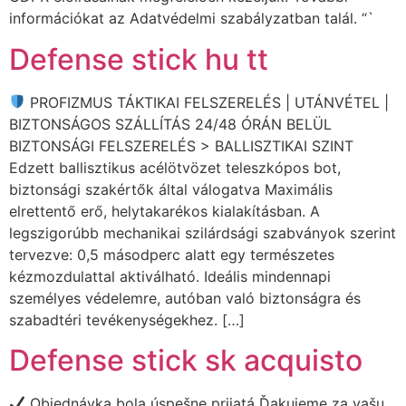
információkat az Adatvédelmi szabályzatban talál. “`
Defense stick hu tt
PROFIZMUS TÁKTIKAI FELSZERELÉS | UTÁNVÉTEL |
BIZTONSÁGOS SZÁLLÍTÁS 24/48 ÓRÁN BELÜL
BIZTONSÁGI FELSZERELÉS > BALLISZTIKAI SZINT
Edzett ballisztikus acélötvözet teleszkópos bot,
biztonsági szakértők által válogatva Maximális
elrettentő erő, helytakarékos kialakításban. A
legszigorúbb mechanikai szilárdsági szabványok szerint
tervezve: 0,5 másodperc alatt egy természetes
kézmozdulattal aktiválható. Ideális mindennapi
személyes védelemre, autóban való biztonságra és
szabadtéri tevékenységekhez. […]
Defense stick sk acquisto
Objednávka bola úspešne prijatá Ďakujeme za vašu