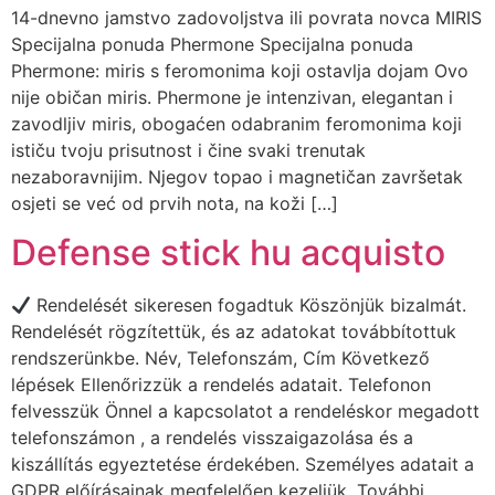
14-dnevno jamstvo zadovoljstva ili povrata novca MIRIS
Specijalna ponuda Phermone Specijalna ponuda
Phermone: miris s feromonima koji ostavlja dojam Ovo
nije običan miris. Phermone je intenzivan, elegantan i
zavodljiv miris, obogaćen odabranim feromonima koji
ističu tvoju prisutnost i čine svaki trenutak
nezaboravnijim. Njegov topao i magnetičan završetak
osjeti se već od prvih nota, na koži […]
Defense stick hu acquisto
Rendelését sikeresen fogadtuk Köszönjük bizalmát.
Rendelését rögzítettük, és az adatokat továbbítottuk
rendszerünkbe. Név, Telefonszám, Cím Következő
lépések Ellenőrizzük a rendelés adatait. Telefonon
felvesszük Önnel a kapcsolatot a rendeléskor megadott
telefonszámon , a rendelés visszaigazolása és a
kiszállítás egyeztetése érdekében. Személyes adatait a
GDPR előírásainak megfelelően kezeljük. További