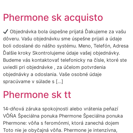
Vai
al
Phermone sk acquisto
contenuto
Objednávka bola úspešne prijatá Ďakujeme za vašu
dôveru. Vašu objednávku sme úspešne prijali a údaje
boli odoslané do nášho systému. Meno, Telefón, Adresa
Ďalšie kroky Skontrolujeme údaje vašej objednávky.
Budeme vás kontaktovať telefonicky na čísle, ktoré ste
uviedli pri objednávke , za účelom potvrdenia
objednávky a odoslania. Vaše osobné údaje
spracúvame v súlade s […]
Phermone sk tt
14-dňová záruka spokojnosti alebo vrátenia peňazí
VÔŇA Špeciálna ponuka Phermone Špeciálna ponuka
Phermone: vôňa s feromónmi, ktorá zanechá dojem
Toto nie je obyčajná vôňa. Phermone je intenzívna,