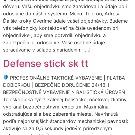
dôveru. Vašu objednávku sme zaevidovali a údaje boli
odoslané do nášho systému. Meno, Telefón, Adresa
Ďalšie kroky Overíme údaje vašej objednávky. Budeme
vás telefonicky kontaktovať na čísle uvedenom pri
objednávke , aby sme potvrdili objednávku a
zabezpečili jej odoslanie. Vaše osobné údaje
spracúvame v súlade s nariadením […]
Defense stick sk tt
PROFESIONÁLNE TAKTICKÉ VYBAVENIE | PLATBA
DOBIERKOU | BEZPEČNÉ DORUČENIE 24/48H
BEZPEČNOSTNÉ VYBAVENIE > BALISTICKÁ ÚROVEŇ
Teleskopická tyč z kalenej balistickej oceľovej zliatiny,
vybraná bezpečnostnými expertmi Maximálna
odstrašujúca sila bez zaberania miesta. Navrhnutá
podľa najprísnejších štandardov mechanickej pevnosti:
aktivuje sa za 0,5 sekundy jedným prirodzeným