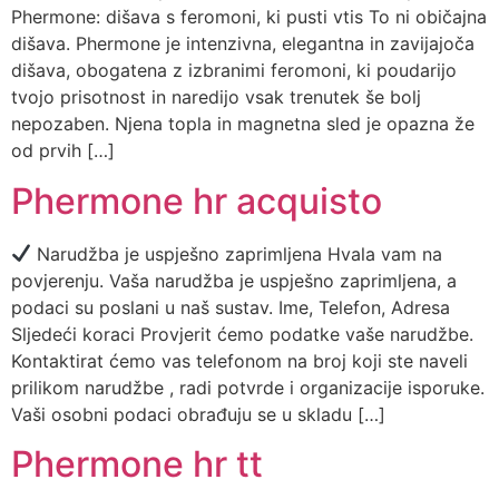
Phermone: dišava s feromoni, ki pusti vtis To ni običajna
dišava. Phermone je intenzivna, elegantna in zavijajoča
dišava, obogatena z izbranimi feromoni, ki poudarijo
tvojo prisotnost in naredijo vsak trenutek še bolj
nepozaben. Njena topla in magnetna sled je opazna že
od prvih […]
Phermone hr acquisto
Narudžba je uspješno zaprimljena Hvala vam na
povjerenju. Vaša narudžba je uspješno zaprimljena, a
podaci su poslani u naš sustav. Ime, Telefon, Adresa
Sljedeći koraci Provjerit ćemo podatke vaše narudžbe.
Kontaktirat ćemo vas telefonom na broj koji ste naveli
prilikom narudžbe , radi potvrde i organizacije isporuke.
Vaši osobni podaci obrađuju se u skladu […]
Phermone hr tt